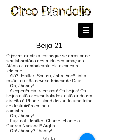
Beijo 21
O jovem cientista consegue se arrastar de
seu laboratório destruido eenfumaçado.
Atônito e cambaleante ele alcança o
telefone.
– Alô? Jeniffer! Sou eu, John. Você tinha
razão, eu não deveria brincar de Deus.
– Oh, Jhonny!
– A experiência fracassou! Os beijos! Os
beijos estão descontrolados, estão indo em
direção à Rhode Island deixando uma trilha
de destruição em seu
caminho.
– Oh, Jhonny!
– Fuja daí, Jeniffer! Chame, chame a
Guarda Nacional!! Arghh..
– Oh! Jhonny? Jhonny!
Voltar