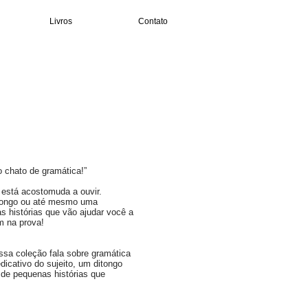
Livros
Contato
 chato de gramática!”
 está acostomuda a ouvir.
ditongo ou até mesmo uma
 histórias que vão ajudar você a
m na prova!
essa coleção fala sobre gramática
dicativo do sujeito, um ditongo
e pequenas histórias que