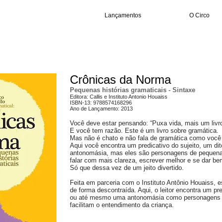
Lançamentos
O Circo
Crônicas da Norma
Pequenas histórias gramaticais - Sintaxe
Editora: Callis e Instituto Antonio Houaiss
ISBN-13: 9788574168296
Ano de Lançamento: 2013
Você deve estar pensando: “Puxa vida, mais um livro
E você tem razão. Este é um livro sobre gramática.
Mas não é chato e não fala de gramática como você
Aqui você encontra um predicativo do sujeito, um 
antonomásia, mas eles são personagens de pequenas
falar com mais clareza, escrever melhor e se dar be
Só que dessa vez de um jeito divertido.
Feita em parceria com o Instituto Antônio Houaiss, 
de forma descontraída. Aqui, o leitor encontra um pre
ou até mesmo uma antonomásia como personagens d
facilitam o entendimento da criança.