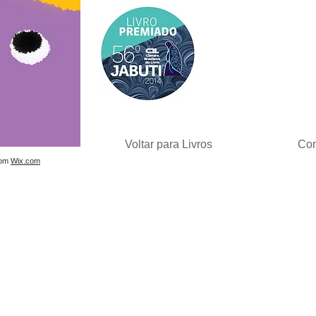
Voltar para Livros
Com
com
Wix.com