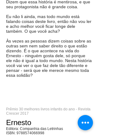
Dizem que essa história é mentirosa, e que
seu protagonista não é grande coisa.
Eu não li ainda, mas todo mundo está
falando coisas deste livro, então não vou ler
e acho melhor você ficar longe dele
também. O que você acha?
Às vezes as pessoas dizem coisas sobre as
outras sem nem saber direito o que estão
dizendo. É o que acontece na vida do
Ernesto - ninguém gosta dele, só porque
ele não é igual a todo mundo. Nesta história
você vai ver o que faz dele tão diferente e
pensar - será que ele merece mesmo toda
essa solidão?
Prêmio 30 melhores livros infantis do ano - Revista
Crescer 2017
Ernesto
Editora: Companhia das Letrinhas
ISBN:
9788574066998