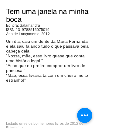
Tem uma janela na minha
boca
Editora: Salamandra
ISBN-13:
9788516075019
Ano de Lançamento: 2012
Um dia, caiu um dente da Maria Fernanda
e ela saiu falando tudo o que passava pela
cabeça dela.
“Nossa, mãe, esse livro quase que conta
uma história legal.”
“Acho que eu prefiro comprar um livro de
princesa.”
“Mãe, essa livraria tá com um cheiro muito
estranho!”
Listado entre os 50 melhores livros de 2012 do
Estadinho